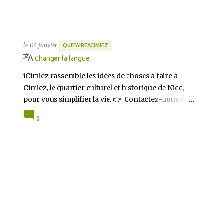
Que faire à Cimiez ? Toutes les
activités à partir du 4 janvier
2024 sur iCimiez.com
le
04 janvier
QUEFAIREACIMIEZ
Changer la langue
iCimiez rassemble les idées de choses à faire à
Cimiez, le quartier culturel et historique de Nice,
pour vous simplifier la vie. 👉 Contactez-nous dès
à présent 👈 pour partager vos bons plans ou si
0
vous souhaitez communiquer sur iCimiez !