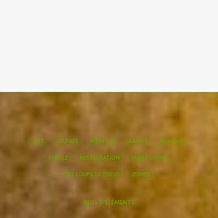
ART
CULTURE
PLEIN AIR
GRATUIT
MUSIQUE
FAMILLE
RESTAURATION
VISITE GUIDÉE
LES COUPS DE COEUR
JEUNES
PLUS D'ÉLÉMENTS
EN VISITE
QUEFAIREACIMIEZ
QUIZZ ICIMIEZ
HISTOIRE