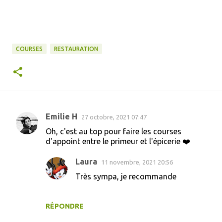
COURSES
RESTAURATION
Emilie H
27 octobre, 2021 07:47
C
Oh, c'est au top pour faire les courses
o
d'appoint entre le primeur et l'épicerie ❤️
m
Laura
11 novembre, 2021 20:56
m
Très sympa, je recommande
e
n
t
RÉPONDRE
a