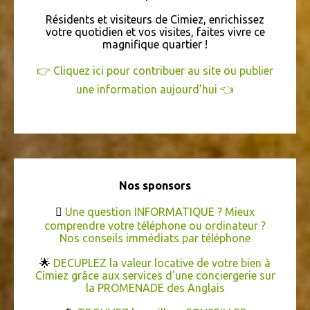
Résidents et visiteurs de Cimiez, enrichissez
SÉNIORS
VERNISSAGE
ATELIER
BIJOUTERIE
CARNAVAL
votre quotidien et vos visites, faites vivre ce
COLISSIMO
magnifique quartier !
CONCOURS
COURS
COWORKING
DÉCORATION
DÉPLACEMENTS
LOGEMENT
VIDÉO
👉 Cliquez ici pour contribuer au site ou publier
une information aujourd'hui 👈
ÉCRITURE
Nos sponsors

Une question INFORMATIQUE ? Mieux
comprendre votre téléphone ou ordinateur ?
Nos conseils immédiats par téléphone
🌟
DECUPLEZ la valeur locative de votre bien à
Cimiez grâce aux services d'une conciergerie sur
la PROMENADE des Anglais