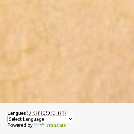
Langues 🇺🇸🇫🇮🇩🇪🇮🇹
Powered by
Translate