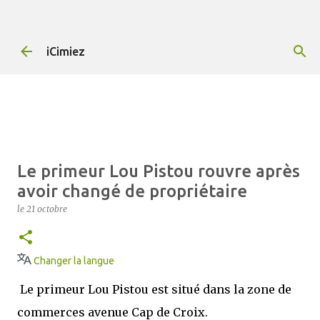
Accéder au contenu principal
iCimiez
Que faire à Cimiez ? Toutes les
activités à partir du 4 janvier
2024 sur iCimiez.com
le
04 janvier
QUEFAIREACIMIEZ
Changer la langue
Le primeur Lou Pistou rouvre après
iCimiez rassemble les idées de choses à faire à
avoir changé de propriétaire
Cimiez, le quartier culturel et historique de Nice,
le
21 octobre
pour vous simplifier la vie. 👉 Contactez-nous dès
à présent 👈 pour partager vos bons plans ou si
0
vous souhaitez communiquer sur iCimiez !
Changer la langue
Le primeur Lou Pistou est situé dans la zone de
commerces avenue Cap de Croix.