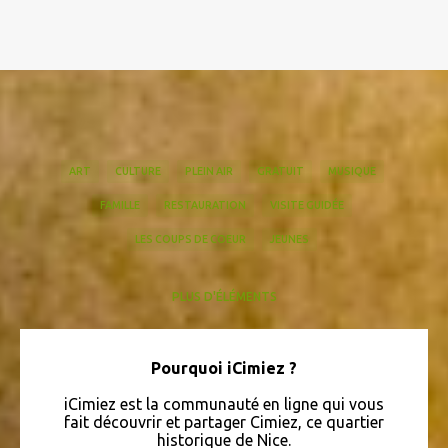
ART
CULTURE
PLEIN AIR
GRATUIT
MUSIQUE
FAMILLE
RESTAURATION
VISITE GUIDÉE
LES COUPS DE COEUR
JEUNES
PLUS D'ÉLÉMENTS
EN VISITE
QUEFAIREACIMIEZ
QUIZZ ICIMIEZ
HISTOIRE
BIEN-ÊTRE
DANSE
CONFÉRENCE
LIVRAISON À DOMICILE
Pourquoi iCimiez ?
ARCHÉOLOGIE
CHANT
IMMOBILIER
COURSES
SPORT
iCimiez est la communauté en ligne qui vous
ARTISANAT
BALLET
LEBONCOIN
SANTÉ
fait découvrir et partager Cimiez, ce quartier
historique de Nice.
COMITÉ DE QUARTIER
MATISSE
FINANCES
FLEURISTE