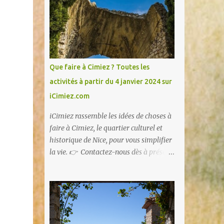
Que faire à Cimiez ? Toutes les
activités à partir du 4 janvier 2024 sur
iCimiez.com
iCimiez rassemble les idées de choses à
faire à Cimiez, le quartier culturel et
historique de Nice, pour vous simplifier
la vie. 👉 Contactez-nous dès à présent
👈 pour partager vos bons plans ou si
vous souhaitez communiquer sur
iCimiez !