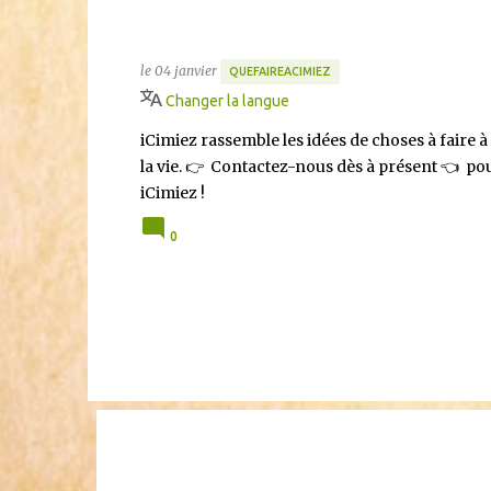
Que faire à Cimiez ? Toutes l
iCimiez.com
le
04 janvier
QUEFAIREACIMIEZ
Changer la langue
iCimiez rassemble les idées de choses à faire à 
la vie. 👉 Contactez-nous dès à présent 👈 p
iCimiez !
0