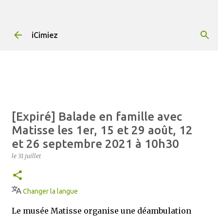
Accéder au contenu principal
iCimiez
Que faire à Cimiez ? Toutes les
activités à partir du 4 janvier
2024 sur iCimiez.com
le
04 janvier
QUEFAIREACIMIEZ
Changer la langue
[Expiré] Balade en famille avec
iCimiez rassemble les idées de choses à faire à
Matisse les 1er, 15 et 29 août, 12
Cimiez, le quartier culturel et historique de Nice,
et 26 septembre 2021 à 10h30
pour vous simplifier la vie. 👉 Contactez-nous dès
à présent 👈 pour partager vos bons plans ou si
le
31 juillet
0
vous souhaitez communiquer sur iCimiez !
Changer la langue
Le musée Matisse organise une déambulation