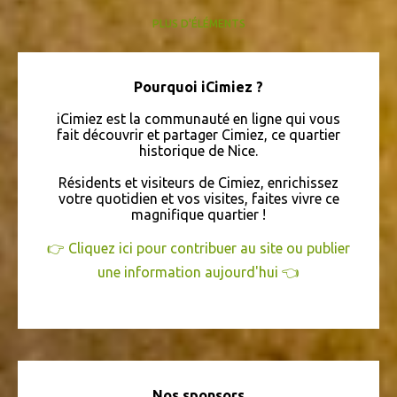
PLUS D'ÉLÉMENTS
EN VISITE
QUEFAIREACIMIEZ
QUIZZ ICIMIEZ
HISTOIRE
BIEN-ÊTRE
DANSE
CONFÉRENCE
LIVRAISON À DOMICILE
Pourquoi iCimiez ?
ARCHÉOLOGIE
CHANT
IMMOBILIER
COURSES
SPORT
iCimiez est la communauté en ligne qui vous
ARTISANAT
BALLET
LEBONCOIN
SANTÉ
fait découvrir et partager Cimiez, ce quartier
historique de Nice.
COMITÉ DE QUARTIER
MATISSE
FINANCES
FLEURISTE
Résidents et visiteurs de Cimiez, enrichissez
SÉNIORS
VERNISSAGE
ATELIER
BIJOUTERIE
CARNAVAL
votre quotidien et vos visites, faites vivre ce
COLISSIMO
magnifique quartier !
CONCOURS
COURS
COWORKING
DÉCORATION
DÉPLACEMENTS
LOGEMENT
VIDÉO
👉 Cliquez ici pour contribuer au site ou publier
une information aujourd'hui 👈
ÉCRITURE
Nos sponsors