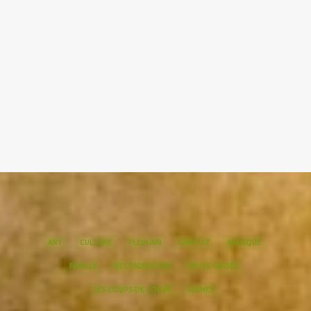
ART
CULTURE
PLEIN AIR
GRATUIT
MUSIQUE
FAMILLE
RESTAURATION
VISITE GUIDÉE
LES COUPS DE COEUR
JEUNES