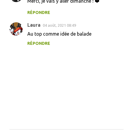
Merci, je vais y aller dimanche ! ❤️
o
m
RÉPONDRE
m
Laura
04 août, 2021 08:49
e
Au top comme idée de balade
n
RÉPONDRE
t
a
i
r
e
s