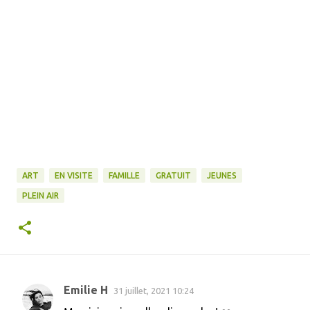
ART
EN VISITE
FAMILLE
GRATUIT
JEUNES
PLEIN AIR
Emilie H
31 juillet, 2021 10:24
C