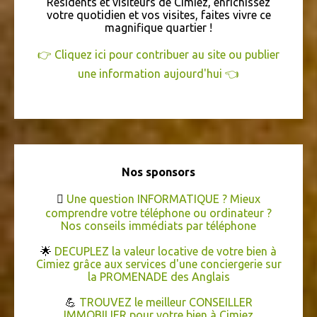
Résidents et visiteurs de Cimiez, enrichissez
SÉNIORS
VERNISSAGE
ATELIER
BIJOUTERIE
CARNAVAL
votre quotidien et vos visites, faites vivre ce
COLISSIMO
magnifique quartier !
CONCOURS
COURS
COWORKING
DÉCORATION
DÉPLACEMENTS
LOGEMENT
VIDÉO
👉 Cliquez ici pour contribuer au site ou publier
une information aujourd'hui 👈
ÉCRITURE
Nos sponsors

Une question INFORMATIQUE ? Mieux
comprendre votre téléphone ou ordinateur ?
Nos conseils immédiats par téléphone
🌟
DECUPLEZ la valeur locative de votre bien à
Cimiez grâce aux services d'une conciergerie sur
la PROMENADE des Anglais
💪
TROUVEZ le meilleur CONSEILLER
IMMOBILIER pour votre bien à Cimiez