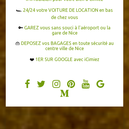
🏎️
24/24 votre VOITURE DE LOCATION en bas
de chez vous
🔑
GAREZ vous sans souci à l'aéroport ou la
gare de Nice
👜
DEPOSEZ vos BAGAGES en toute sécurité au
centre ville de Nice
❤️
1ER SUR GOOGLE avec iCimiez