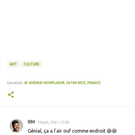
ART
CULTURE
Location:
43 AVENUE MONPLAISIR, 06100 NICE, FRANCE
RM
16 juin, 2021 12:09
C
Génial, ça a l'air ouf comme endroit 😆😆
o