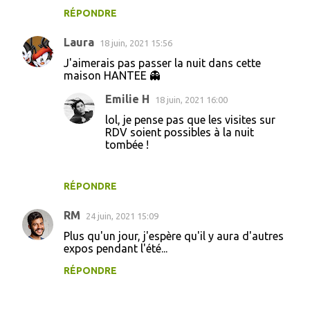
RÉPONDRE
m
m
Laura
18 juin, 2021 15:56
e
J'aimerais pas passer la nuit dans cette
n
maison HANTEE 👻
t
Emilie H
18 juin, 2021 16:00
a
lol, je pense pas que les visites sur
RDV soient possibles à la nuit
i
tombée !
r
e
RÉPONDRE
s
RM
24 juin, 2021 15:09
Plus qu'un jour, j'espère qu'il y aura d'autres
expos pendant l'été...
RÉPONDRE