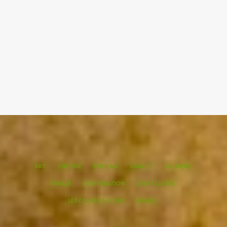
ART
CULTURE
PLEIN AIR
GRATUIT
MUSIQUE
FAMILLE
RESTAURATION
VISITE GUIDÉE
LES COUPS DE COEUR
JEUNES