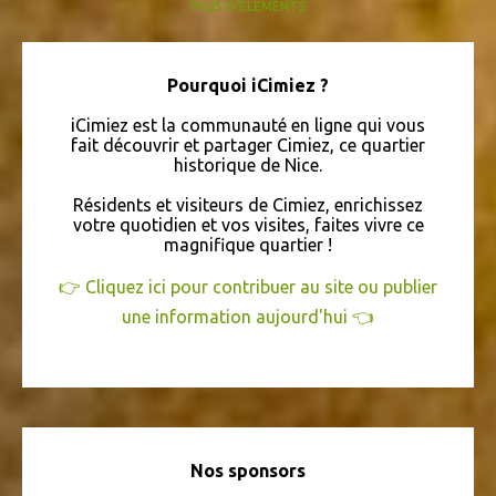
PLUS D'ÉLÉMENTS
EN VISITE
QUEFAIREACIMIEZ
QUIZZ ICIMIEZ
HISTOIRE
BIEN-ÊTRE
DANSE
CONFÉRENCE
LIVRAISON À DOMICILE
Pourquoi iCimiez ?
ARCHÉOLOGIE
CHANT
IMMOBILIER
COURSES
SPORT
iCimiez est la communauté en ligne qui vous
ARTISANAT
BALLET
LEBONCOIN
SANTÉ
fait découvrir et partager Cimiez, ce quartier
historique de Nice.
COMITÉ DE QUARTIER
MATISSE
FINANCES
FLEURISTE
Résidents et visiteurs de Cimiez, enrichissez
SÉNIORS
VERNISSAGE
ATELIER
BIJOUTERIE
CARNAVAL
votre quotidien et vos visites, faites vivre ce
COLISSIMO
magnifique quartier !
CONCOURS
COURS
COWORKING
DÉCORATION
DÉPLACEMENTS
LOGEMENT
VIDÉO
👉 Cliquez ici pour contribuer au site ou publier
une information aujourd'hui 👈
ÉCRITURE
Nos sponsors