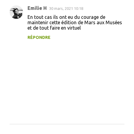
r
Emilie H
30 mars, 2021 10:18
e
En tout cas ils ont eu du courage de
maintenir cette édition de Mars aux Musées
s
et de tout faire en virtuel
RÉPONDRE
E