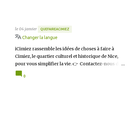
Que faire à Cimiez ? Toutes les
activités à partir du 4 janvier
2024 sur iCimiez.com
le
04 janvier
QUEFAIREACIMIEZ
Changer la langue
iCimiez rassemble les idées de choses à faire à
Cimiez, le quartier culturel et historique de Nice,
pour vous simplifier la vie. 👉 Contactez-nous dès
à présent 👈 pour partager vos bons plans ou si
0
vous souhaitez communiquer sur iCimiez !