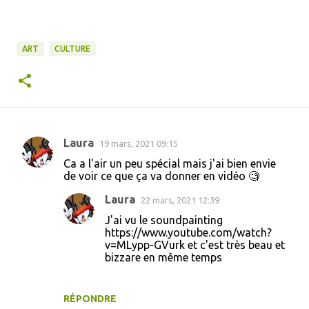
ART
CULTURE
Laura
19 mars, 2021 09:15
C
Ca a l'air un peu spécial mais j'ai bien envie
o
de voir ce que ça va donner en vidéo 🧐
m
Laura
22 mars, 2021 12:39
m
J'ai vu le soundpainting
e
https://www.youtube.com/watch?
v=MLypp-GVurk et c'est très beau et
n
bizzare en même temps
t
a
RÉPONDRE
i