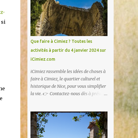
z-
 si
Que faire à Cimiez ? Toutes les
activités à partir du 4 janvier 2024 sur
iCimiez.com
iCimiez rassemble les idées de choses à
faire à Cimiez, le quartier culturel et
historique de Nice, pour vous simplifier
ne
la vie. 👉 Contactez-nous dès à présent
e
👈 pour partager vos bons plans ou si
vous souhaitez communiquer sur
iCimiez !