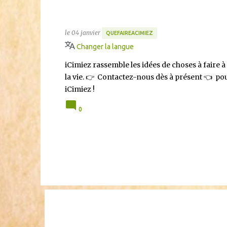
Que faire à Cimiez ? Toutes l
iCimiez.com
le
04 janvier
QUEFAIREACIMIEZ
Changer la langue
iCimiez rassemble les idées de choses à faire à 
la vie. 👉 Contactez-nous dès à présent 👈 p
iCimiez !
0